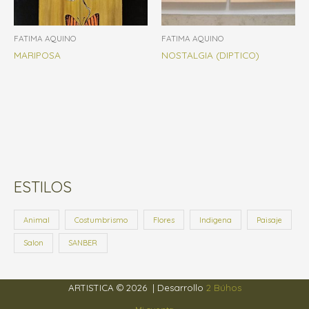
FATIMA AQUINO
FATIMA AQUINO
MARIPOSA
NOSTALGIA (DIPTICO)
ESTILOS
Animal
Costumbrismo
Flores
Indigena
Paisaje
Salon
SANBER
ARTISTICA © 2026 | Desarrollo
2 Búhos