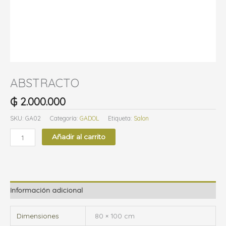
g
o
r
í
a
ABSTRACTO
₲
2.000.000
SKU:
GA02
Categoría:
GADOL
Etiqueta:
Salon
Añadir al carrito
Información adicional
Dimensiones
80 × 100 cm