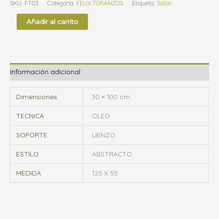
SKU:
FT03
Categoría:
FELIX TORANZOS
Etiqueta:
Salon
g
Añadir al carrito
o
r
í
a
Información adicional
Dimensiones
30 × 100 cm
TECNICA
OLEO
SOPORTE
LIENZO
ESTILO
ABSTRACTO
MEDIDA
125 X 55