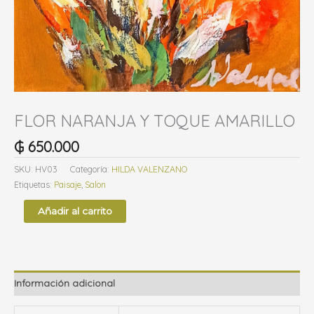
g
o
r
í
a
FLOR NARANJA Y TOQUE AMARILLO
₲
650.000
SKU:
HV03
Categoría:
HILDA VALENZANO
Etiquetas:
Paisaje
,
Salon
Añadir al carrito
Información adicional