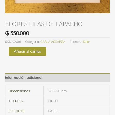
g
o
r
FLORES LILAS DE LAPACHO
í
₲
350.000
a
SKU:
CA06
Categoría:
CARLA ASCARZA
Etiqueta:
Salon
Añadir al carrito
Información adicional
Dimensiones
20 × 28 cm
TECNICA
OLEO
SOPORTE
PAPEL