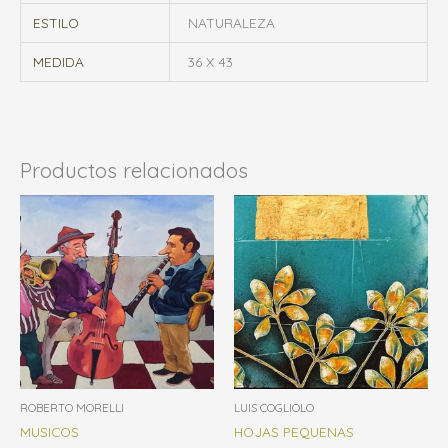
ESTILO
NATURALEZA
MEDIDA
36 X 43
Productos relacionados
ROBERTO MORELLI
LUIS COGLIOLO
MUSICOS
HOJAS PEQUENAS