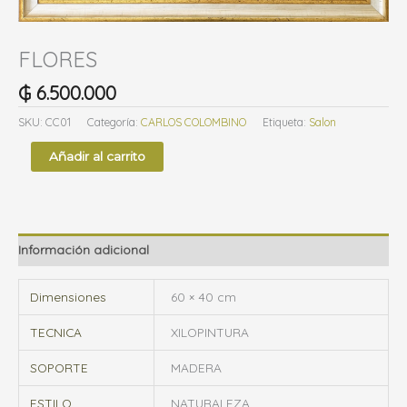
g
o
FLORES
r
₲
6.500.000
í
a
SKU:
CC01
Categoría:
CARLOS COLOMBINO
Etiqueta:
Salon
Añadir al carrito
Información adicional
Dimensiones
60 × 40 cm
TECNICA
XILOPINTURA
SOPORTE
MADERA
ESTILO
NATURALEZA