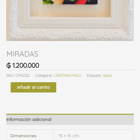
g
o
r
í
a
MIRADAS
₲
1.200.000
SKU:
CPAO22
Categoría:
CRISTINA PAOLI
Etiqueta:
Salon
Añadir al carrito
Información adicional
Dimensiones
15 × 15 cm