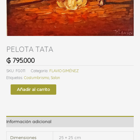
g
o
r
í
a
PELOTA TATA
₲
795.000
SKU:
FG011
Categoría:
FLAVIO GIMÉNEZ
Etiquetas:
Costumbrismo
,
Salon
Añadir al carrito
Información adicional
Dimensiones
25 × 25 cm