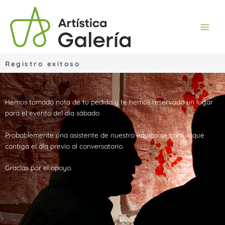
Ir
al
contenido
Registro exitoso
Hemos tomado nota de tu pedido y te hemos reservado un lugar
para el evento del día sábado
Probablemente una asistente de nuestro equipo se comunique
contigo el día previo al conversatorio.
Gracias por el apoyo.