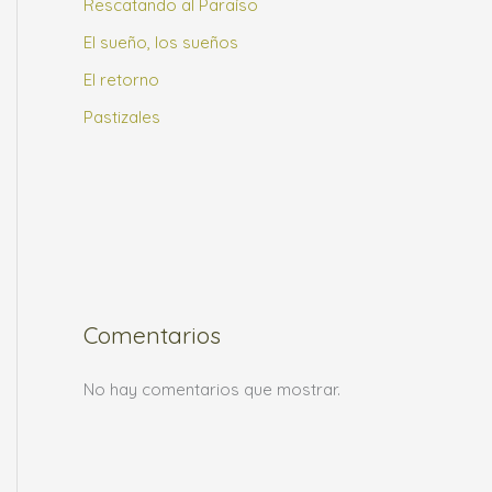
Rescatando al Paraíso
t
El sueño, los sueños
e
El retorno
g
o
Pastizales
r
í
a
Comentarios
No hay comentarios que mostrar.