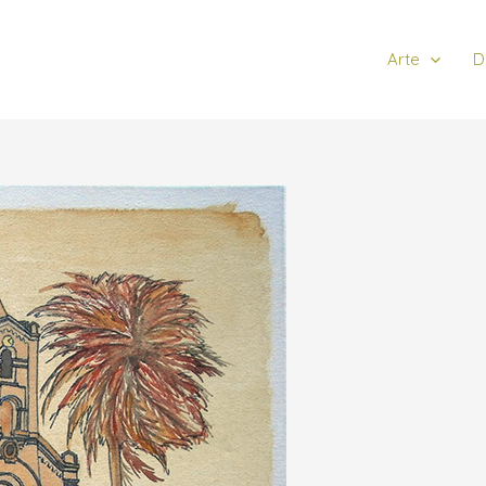
Arte
D