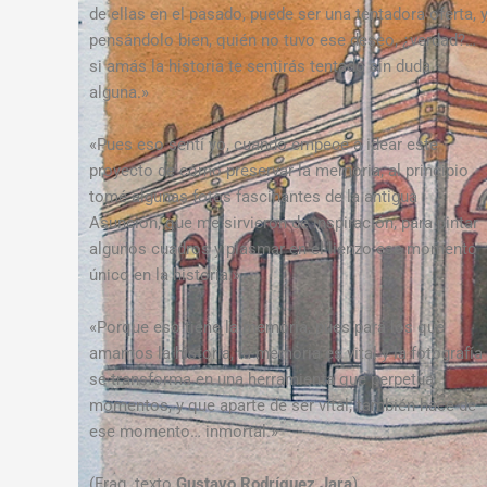
de ellas en el pasado, puede ser una tentadora oferta, 
pensándolo bien, quién no tuvo ese deseo, ¿verdad?…
si amás la historia te sentirás tentado sin duda
alguna.»
«Pues eso sentí yo, cuando empecé a idear este
proyecto de cómo preservar la memoria, al principio
tomé algunas fotos fascinantes de la antigua
Asunción, que me sirvieron de inspiración, para pintar
algunos cuadros y plasmar en el lienzo ese momento
único en la historia.»
«Porque eso tiene la memoria, pues para los que
amamos la historia, la memoria es vital y la fotografía
se transforma en una herramienta que perpetúa
momentos, y que aparte de ser vital, también hace de
ese momento… inmortal.»
(Frag. texto
Gustavo Rodríguez Jara
)