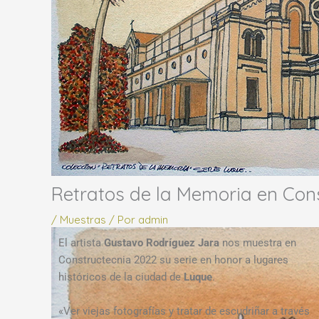
Retratos de la Memoria en Con
/
Muestras
/ Por
admin
El artista
Gustavo Rodríguez Jara
nos muestra en
Constructecnia 2022 su serie en honor a lugares
históricos de la ciudad de
Luque
.
«Ver viejas fotografías y tratar de escudriñar a través